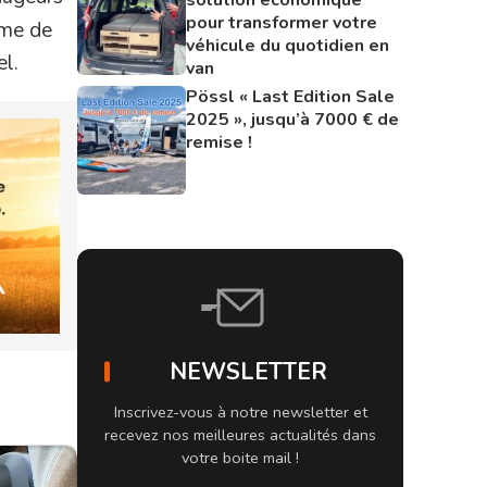
pour transformer votre
ume de
véhicule du quotidien en
el.
van
Pössl « Last Edition Sale
2025 », jusqu’à 7000 € de
remise !
NEWSLETTER
Inscrivez-vous à notre newsletter et
recevez nos meilleures actualités dans
votre boite mail !