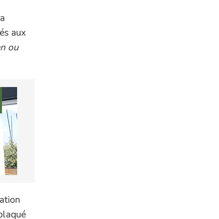
La
tés aux
en ou
ation
eplaqué