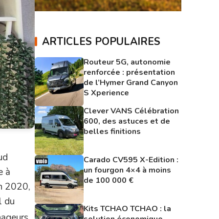
ARTICLES POPULAIRES
Routeur 5G, autonomie
renforcée : présentation
de l’Hymer Grand Canyon
S Xperience
Clever VANS Célébration
600, des astuces et de
belles finitions
ud
Carado CV595 X-Edition :
un fourgon 4×4 à moins
e à
de 100 000 €
en 2020,
l du
Kits TCHAO TCHAO : la
nageurs
solution économique