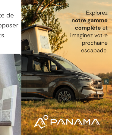
te de
oposer
s.