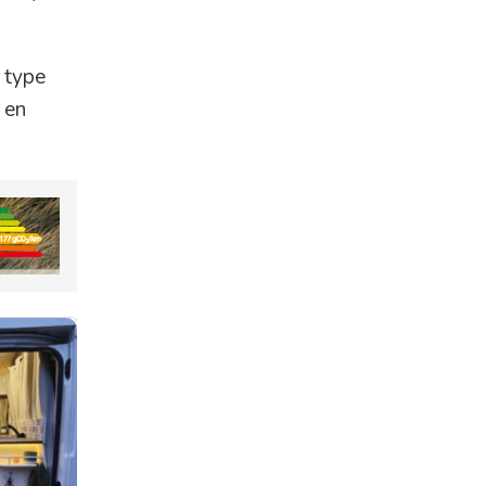
 type
 en