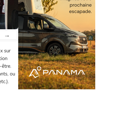
Suiv.
x sur
tion
-être.
ants, ou
tc.).