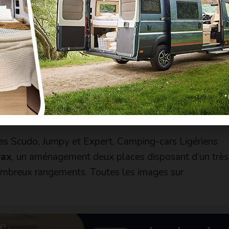
 les Scudo, Jumpy et Expert, Camping-cars Ligériens
rax
, un aménagement deux places disposant d’un très
mbreux rangements. Toutes les images sur