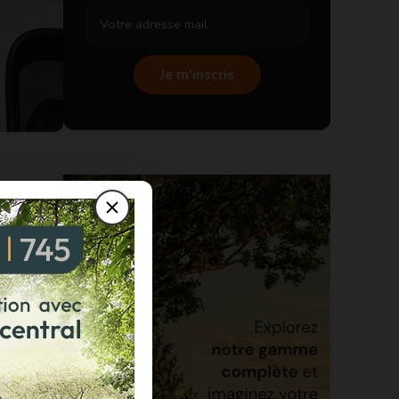
Je m'inscris
héité de
Les
que
re. Deux
isés en
 3950€,