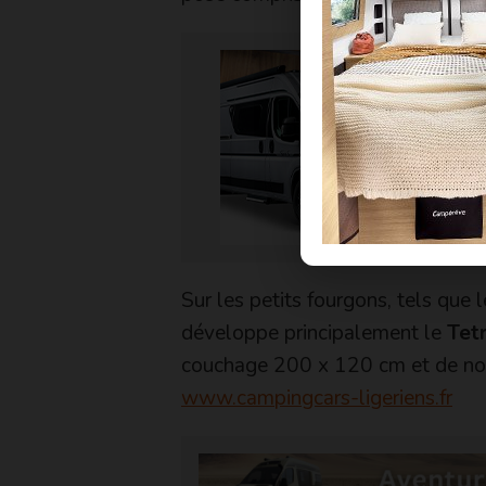
Sur les petits fourgons, tels que
développe principalement le
Tet
couchage 200 x 120 cm et de no
www.campingcars-ligeriens.fr