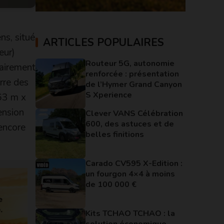
ns, situé
ARTICLES POPULAIRES
eur)
Routeur 5G, autonomie
rairement
renforcée : présentation
arre des
de l’Hymer Grand Canyon
S Xperience
,63 m x
ension
Clever VANS Célébration
600, des astuces et de
 encore
belles finitions
Carado CV595 X-Edition :
un fourgon 4×4 à moins
de 100 000 €
Kits TCHAO TCHAO : la
solution économique