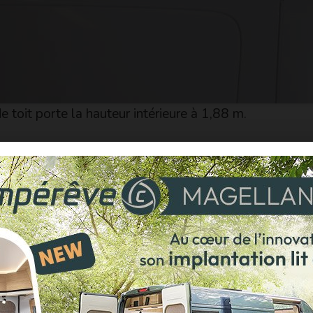
e toit porte la hauteur intérieure à 1,88 m.
à la tête de Camping-Cars Ligériens, garantit l’étanc
 la tôle de découpe- et ceinturé de deux épais joints. 
ie confirment l’efficacité du dispositif.
 position route, est assurée par des sangles, une techni
nt et risque de découpe de la toile lors de la fermetu
ion du toit, maintenu sur les côtés par des ciseaux réal
 mécanismes extérieurs. Ce toit extra plat est facturé