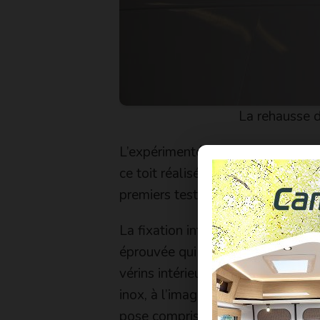
La rehausse d
L’expérimenté Christophe Defond, 
ce toit réalisé en tôle -reprise de
premiers tests réalisés sous la plu
La fixation intérieure du toit, en
éprouvée qui évitera tout pinceme
vérins intérieurs assurent l’élévat
inox, à l’image de l’ensemble des
pose comprise.