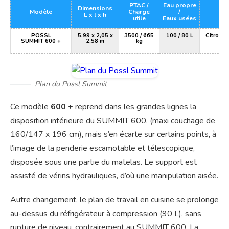
PTAC /
Eau propre
Dimensions
Modèle
Charge
/
Bas
L x l x h
utile
Eaux usées
PÖSSL
5,99 x 2,05 x
3500 / 665
100 / 80 L
Citroën 
SUMMIT 600 +
2,58 m
kg
Plan du Possl Summit
Ce modèle
600 +
reprend dans les grandes lignes la
disposition intérieure du SUMMIT 600, (maxi couchage de
160/147 x 196 cm), mais s’en écarte sur certains points, à
l’image de la penderie escamotable et télescopique,
disposée sous une partie du matelas. Le support est
assisté de vérins hydrauliques, d’où une manipulation aisée.
Autre changement, le plan de travail en cuisine se prolonge
au-dessus du réfrigérateur à compression (90 L), sans
rupture de niveau, contrairement au SUMMIT 600. La