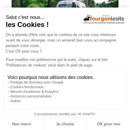
Mercedes Sprinter : le 4×4 est-il
vraiment indispensable ?
ESSAIS
×