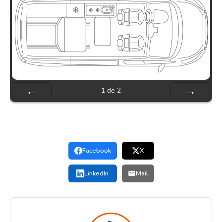
1
de
2
Préc
Suiv.
Facebook
X
LinkedIn
Mail