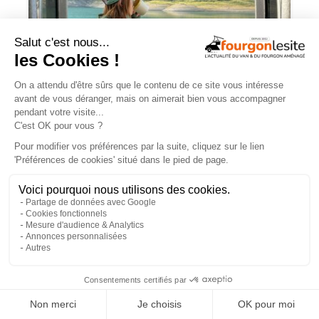
Signature Van : « Un van, ça se juge
après une semaine de pluie »
×