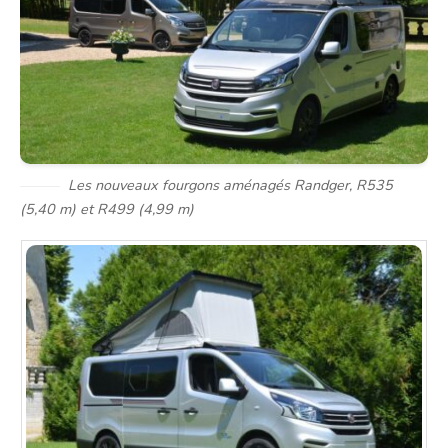
Les nouveaux fourgons aménagés Randger, R535
(5,40 m) et R499 (4,99 m)