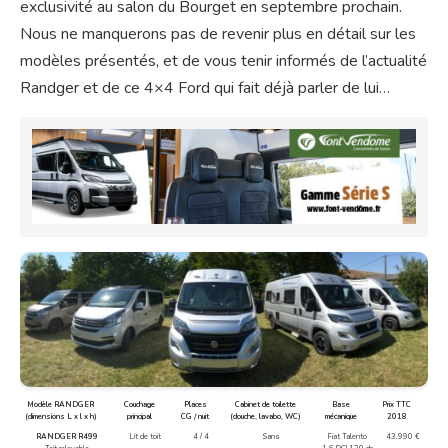
exclusivité au salon du Bourget en septembre prochain.
Nous ne manquerons pas de revenir plus en détail sur les
modèles présentés, et de vous tenir informés de l’actualité
Randger et de ce 4×4 Ford qui fait déjà parler de lui…
Modèle RANDGER
Couchage
Places
Cabinet de toilette
Base
Prix TTC
(dimensions L x l x h)
principal
CG / nuit
(douche, lavabo, WC)
mécanique
2018
RANDGER R499
Lit de toit
4 / 4
Sans
Fiat Talento
43.990 €