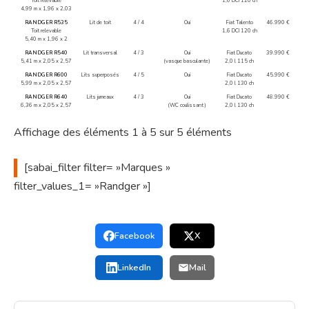
Toit relevable
1,6 DCI 120 ch
4,99 m x 1,96 x 2,03
RANDGER R535
Lit de toit
4 / 4
Oui
Fiat Talento
46.990 €
Toit relevable
1,6 DCI 120 ch
5,40 m x 1,96 x 2
RANDGER R540
Lit transversal
4 / 3
Oui
Fiat Ducato
39.990 €
5,41 m x 2,05 x 2,57
(vasque basculante)
2,0 l 115 ch
RANDGER R600
Lits superposés
4 / 5
Oui
Fiat Ducato
45.990 €
5,99 m x 2,05 x 2,57
2,0 l 130 ch
RANDGER R640
Lits jumeaux
4 / 3
Oui
Fiat Ducato
48.990 €
6,36 m x 2,05 x 2,57
(WC coulissant)
2,0 l 130 ch
Affichage des éléments 1 à 5 sur 5 éléments
[sabai_filter
filter= »Marques »
filter_values_1= »Randger »]
Facebook
X
LinkedIn
Mail