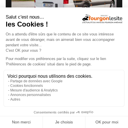
Malibu Genius : un fourgon Mercedes qui ne
ressemble à aucun autre
27/07/2026
×