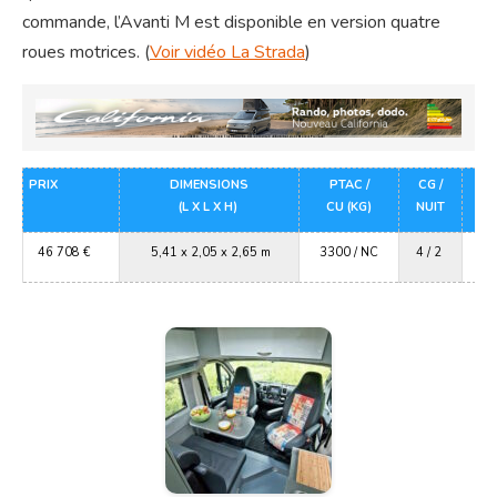
commande, l’Avanti M est disponible en version quatre
roues motrices. (
Voir vidéo La Strada
)
PRIX
DIMENSIONS
PTAC /
CG /
(L X L X H)
CU (KG)
NUIT
46 708 €
5,41 x 2,05 x 2,65 m
3300 / NC
4 / 2
F