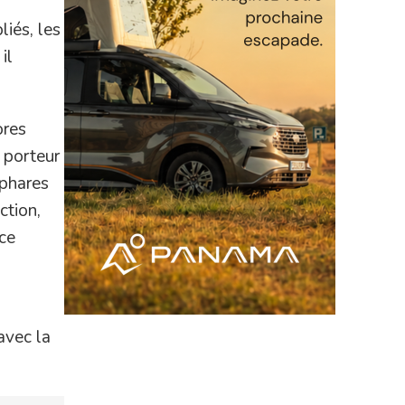
iés, les
il
ores
 porteur
 phares
ction,
 ce
avec la