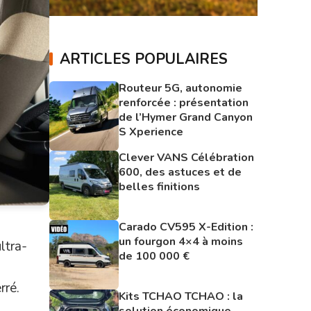
ARTICLES POPULAIRES
Routeur 5G, autonomie
renforcée : présentation
de l’Hymer Grand Canyon
S Xperience
Clever VANS Célébration
600, des astuces et de
belles finitions
Carado CV595 X-Edition :
un fourgon 4×4 à moins
ltra-
de 100 000 €
rré.
Kits TCHAO TCHAO : la
solution économique