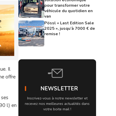
pour transformer votre
véhicule du quotidien en
van
Pössl « Last Edition Sale
2025 », jusqu’à 7000 € de
remise !
e. Il
e offre
NEWSLETTER
 ses
Inscrivez-vous à notre newsletter et
recevez nos meilleures actualités dans
 90 l) en
votre boite mail !