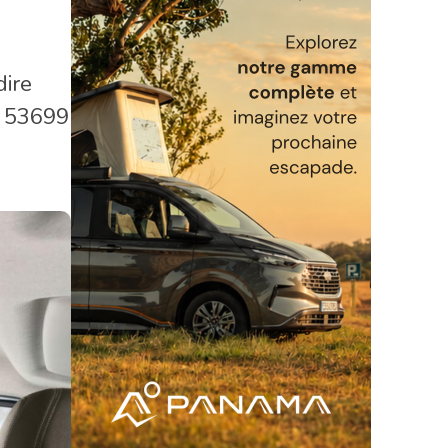
dire
 : 53699