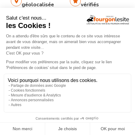
géolocalisée
vérifiés
Recherche
260
par services
aménageurs
×