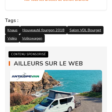
Tags :
Knaus
Nouveauté fourgon 2018
Salon VDL Bourget
Vidéo
Volkswagen
CONTENU SPONSORISÉ
AILLEURS SUR LE WEB