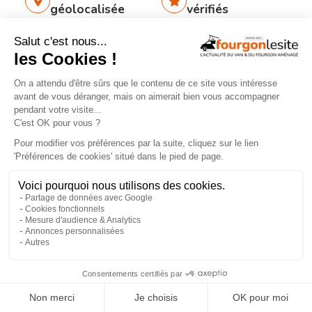
géolocalisée
vérifiés
Recherche
260
par services
aménageurs
×