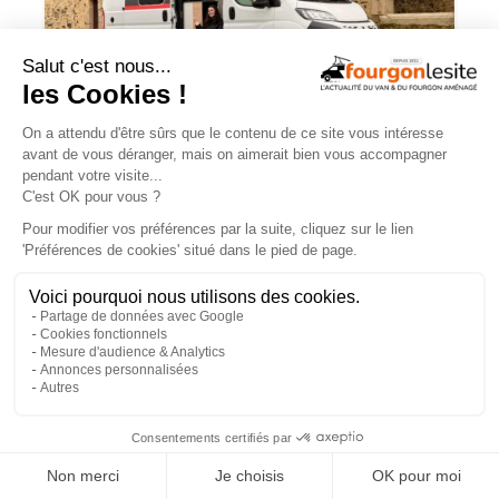
JOA by Pilote soigne les apparences et
notre budget
×