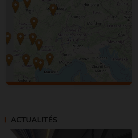
Leaflet
|
©
OpenStreetMap
contributors
ACTUALITÉS