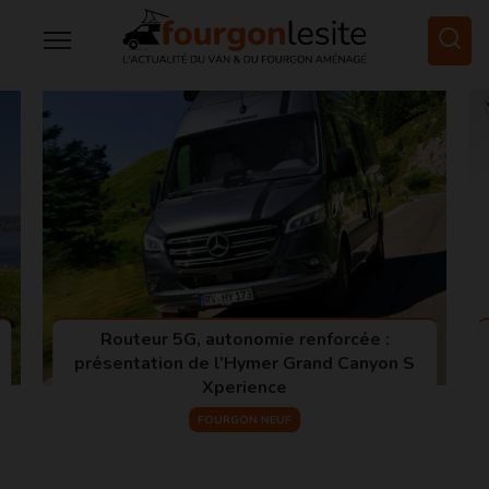
TentBox Lite XL : une vraie chambre
familiale sur le toit
VANLIFE