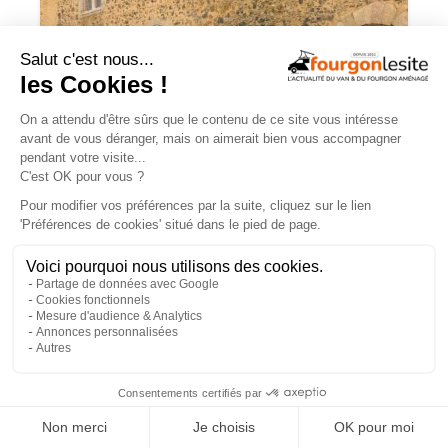
JOA by Pilote soigne les apparences et
notre budget
×