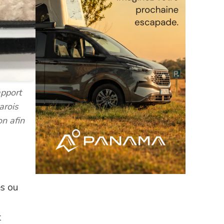
apport
arois
n afin
es ou
t