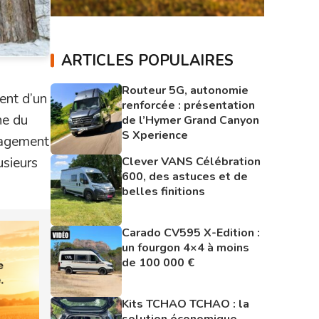
ARTICLES POPULAIRES
Routeur 5G, autonomie
ment d’un
renforcée : présentation
ne du
de l’Hymer Grand Canyon
S Xperience
nagement
Clever VANS Célébration
sieurs
600, des astuces et de
belles finitions
Carado CV595 X-Edition :
un fourgon 4×4 à moins
de 100 000 €
Kits TCHAO TCHAO : la
solution économique