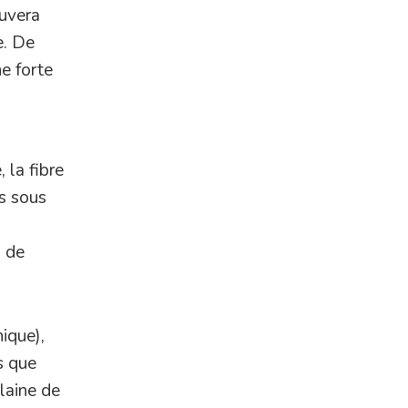
ouvera
e. De
ne forte
 la fibre
us sous
s de
nique),
s que
 laine de