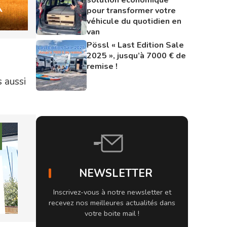
pour transformer votre
véhicule du quotidien en
van
Pössl « Last Edition Sale
2025 », jusqu’à 7000 € de
remise !
s aussi
NEWSLETTER
Inscrivez-vous à notre newsletter et
recevez nos meilleures actualités dans
votre boite mail !