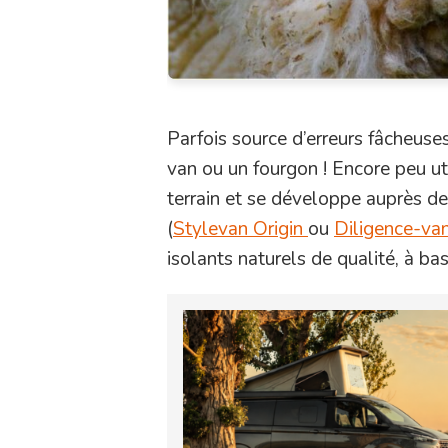
Parfois source d’erreurs fâcheuses
van ou un fourgon ! Encore peu uti
terrain et se développe auprès d
(
Stylevan Origin
ou
Diligence-va
isolants naturels de qualité, à ba