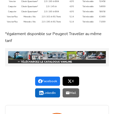
Vanster
Citroën Spacetourer*
2,0 l 180 ch BVA
4,95
Toit relevable
53458
Campster
Citroën Spacetourer*
2,0 l 145 ch
4,95
Toit relevable
54999
Campster
Citroën Spacetourer*
2,0 l 180 ch BVA
4,95
Toit relevable
58858
Vanstar Plus
Mercedes Vito
2,0 l 163 ch 9G-Tronic
5,14
Toit relevable
63499
Vanstar Plus
Mercedes Vito
2,0 l 190 ch 9G-Tronic
5,14
Toit relevable
71099
*également disponible sur Peugeot Traveller au même
tarif
Facebook
X
LinkedIn
Mail