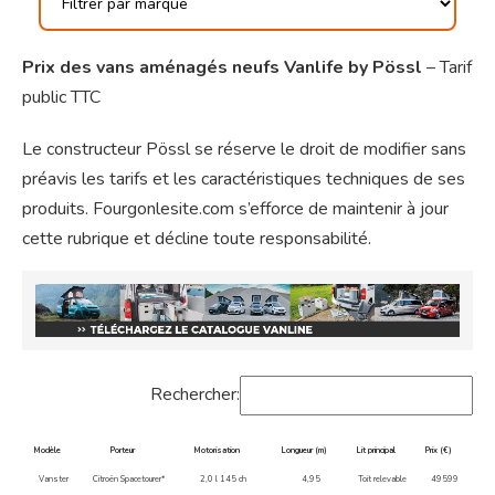
Prix des vans aménagés neufs
Vanlife by Pössl
– Tarif
public TTC
Le constructeur Pössl se réserve le droit de modifier sans
préavis les tarifs et les caractéristiques techniques de ses
produits. Fourgonlesite.com s’efforce de maintenir à jour
cette rubrique et décline toute responsabilité.
Rechercher:
Modèle
Porteur
Motorisation
Longueur (m)
Lit principal
Prix (€)
Vanster
Citroën Spacetourer*
2,0 l 145 ch
4,95
Toit relevable
49599