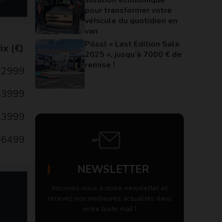
pour transformer votre
véhicule du quotidien en
van
Pössl « Last Edition Sale
ix (€)
2025 », jusqu’à 7000 € de
remise !
52999
53999
53999
56499
NEWSLETTER
Inscrivez-vous à notre newsletter et
recevez nos meilleures actualités dans
votre boite mail !