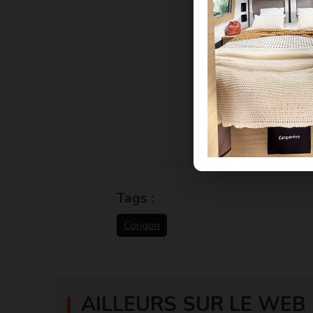
V
Tags :
Corigon
AILLEURS SUR LE WEB