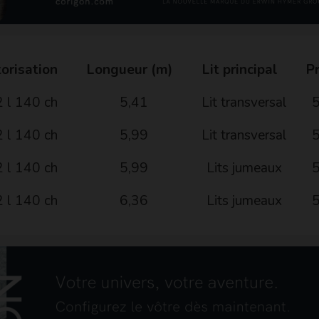
orisation
Longueur (m)
Lit principal
Pr
2 l 140 ch
5,41
Lit transversal
2 l 140 ch
5,99
Lit transversal
2 l 140 ch
5,99
Lits jumeaux
2 l 140 ch
6,36
Lits jumeaux