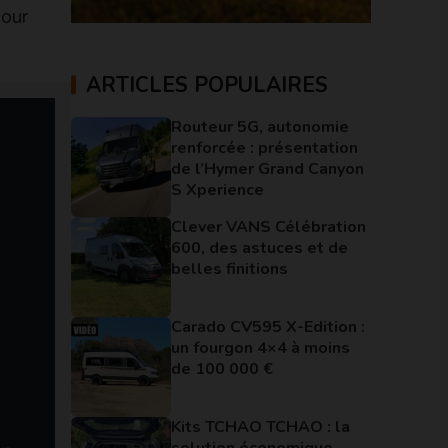
jour
ARTICLES POPULAIRES
Routeur 5G, autonomie
renforcée : présentation
de l’Hymer Grand Canyon
S Xperience
Clever VANS Célébration
600, des astuces et de
belles finitions
Carado CV595 X-Edition :
un fourgon 4×4 à moins
de 100 000 €
Kits TCHAO TCHAO : la
solution économique