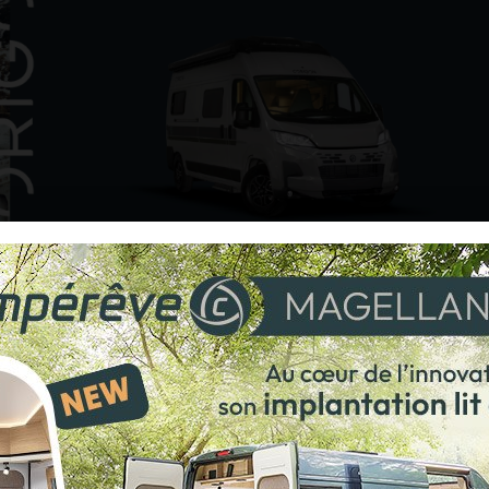
ebook
X
LinkedIn
Mail