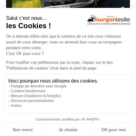
Routeur 5G, autonomie renforcée :
présentation de l’Hymer Grand Canyon S
Xperience
29/07/2026
×