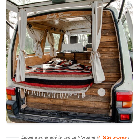
Elodie a aménagé le van de Morgane (
@little.gypsea
),