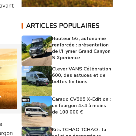
 avant
ARTICLES POPULAIRES
Routeur 5G, autonomie
renforcée : présentation
de l’Hymer Grand Canyon
S Xperience
Clever VANS Célébration
600, des astuces et de
belles finitions
Carado CV595 X-Edition :
un fourgon 4×4 à moins
de 100 000 €
e
Kits TCHAO TCHAO : la
ourgon
solution économique