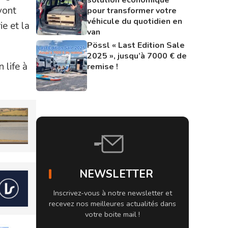
vont
pour transformer votre
véhicule du quotidien en
e et la
van
Pössl « Last Edition Sale
2025 », jusqu’à 7000 € de
 life à
remise !
NEWSLETTER
Inscrivez-vous à notre newsletter et
recevez nos meilleures actualités dans
votre boite mail !