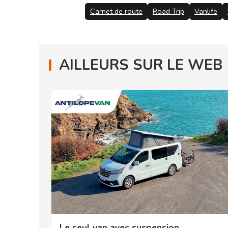
Carnet de route
Road Trip
Vanlife
AILLEURS SUR LE WEB
Le seul van avec suspension