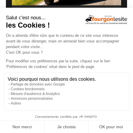
Routeur 5G, autonomie renforcée :
présentation de l’Hymer Grand Canyon S
Xperience
29/07/2026
×
Malibu Genius : un fourgon Mercedes qui ne