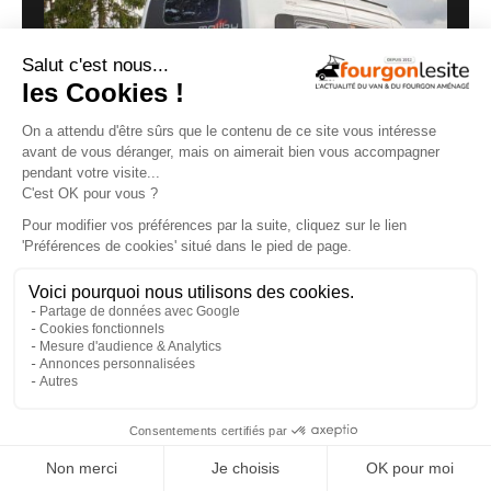
Malibu Genius : un fourgon Mercedes qui ne
ressemble à aucun autre
27/07/2026
×