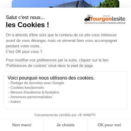
Routeur 5G, autonomie renforcée :
présentation de l’Hymer Grand Canyon
S Xperience
×