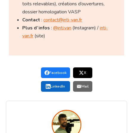
toits relevables), créations d’ouvertures,
dossier homologation VASP
Contact
:
contact@inti-van.fr
Plus d’infos
:
@inti.van
(Instagram) /
inti-
van.fr
(site)
Facebook
X
LinkedIn
Mail