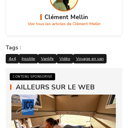
Clément Mellin
Voir tous les articles de Clément Mellin
Tags :
4x4
Insolite
Vanlife
Vidéo
Voyage en van
CONTENU SPONSORISÉ
AILLEURS SUR LE WEB