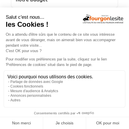
Campérêve Magellan 746 : la conquête
de l’espace
×