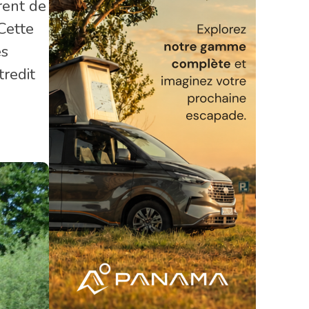
rent de
Cette
es
tredit