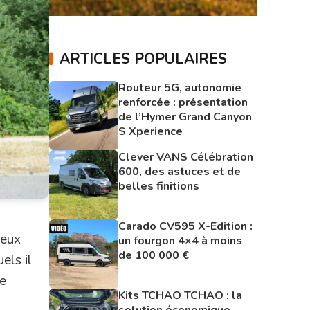
ARTICLES POPULAIRES
Routeur 5G, autonomie
renforcée : présentation
de l’Hymer Grand Canyon
S Xperience
Clever VANS Célébration
600, des astuces et de
belles finitions
Carado CV595 X-Edition :
deux
un fourgon 4×4 à moins
de 100 000 €
els il
te
Kits TCHAO TCHAO : la
solution économique