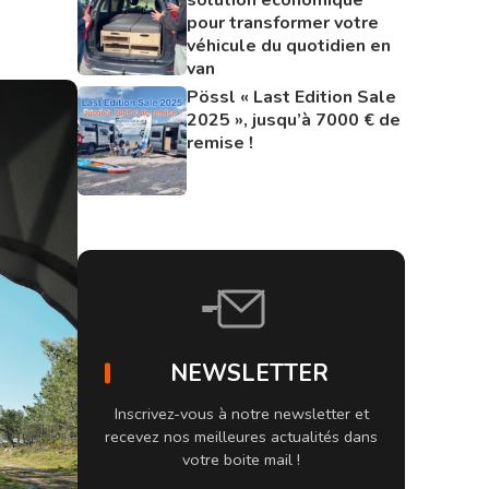
pour transformer votre
véhicule du quotidien en
van
Pössl « Last Edition Sale
2025 », jusqu’à 7000 € de
remise !
NEWSLETTER
Inscrivez-vous à notre newsletter et
recevez nos meilleures actualités dans
votre boite mail !