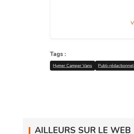
V
Tags :
Hymer Camper Vans
Publi-rédactionnel
AILLEURS SUR LE WEB