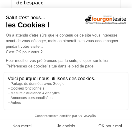
de l’espace
TROUVEZ
UN AMÉNAGEUR
PRÈS DE CHEZ VOUS !
260
professionnels de l'aménagement de vans
et de fourgons référencés partout en France !
Explorer la carte
Recherche
Aménageurs
géolocalisée
vérifiés
×
Recherche
260
par services
aménageurs