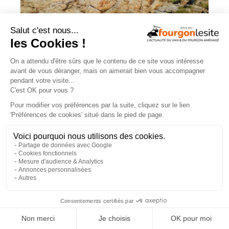
Campérêve Magellan 746 : la conquête
de l’espace
TROUVEZ
UN AMÉNAGEUR
PRÈS DE CHEZ VOUS !
260
professionnels de l'aménagement de vans
et de fourgons référencés partout en France !
Explorer la carte
×
Recherche
Aménageurs