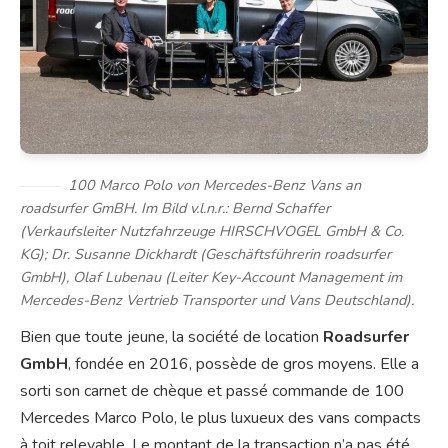
100 Marco Polo von Mercedes-Benz Vans an
roadsurfer GmBH. Im Bild v.l.n.r.: Bernd Schaffer
(Verkaufsleiter Nutzfahrzeuge HIRSCHVOGEL GmbH & Co.
KG); Dr. Susanne Dickhardt (Geschäftsführerin roadsurfer
GmbH), Olaf Lubenau (Leiter Key-Account Management im
Mercedes-Benz Vertrieb Transporter und Vans Deutschland).
Bien que toute jeune, la société de location
Roadsurfer
GmbH
, fondée en 2016, possède de gros moyens. Elle a
sorti son carnet de chèque et passé commande de 100
Mercedes Marco Polo, le plus luxueux des vans compacts
à toit relevable. Le montant de la transaction n’a pas été