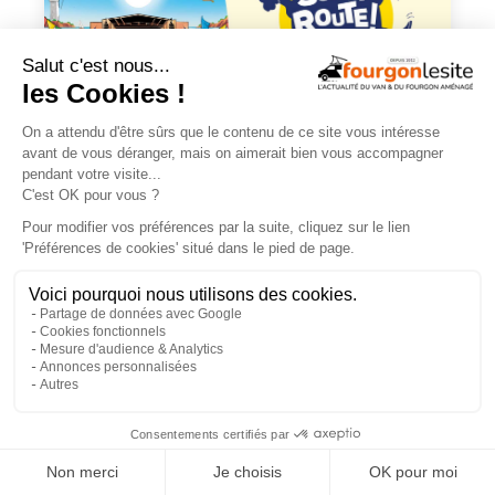
En savoir +
×