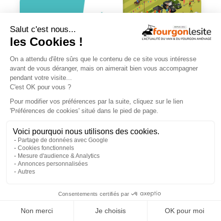
En savoir +
×