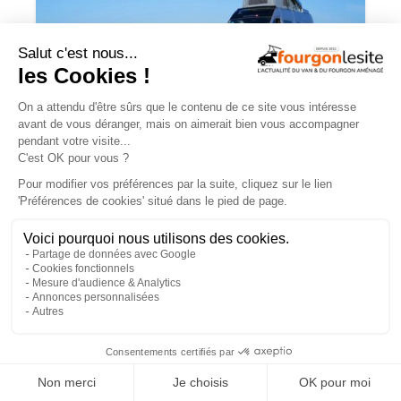
Campérêve Magellan 746 : la conquête
de l’espace
TROUVEZ
UN AMÉNAGEUR
PRÈS DE CHEZ VOUS !
×
260
professionnels de l'aménagement de vans
et de fourgons référencés partout en France !