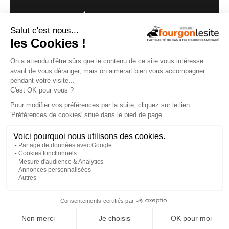
NOS VIDÉOS
Routeur 5G, autonomie renforcée :
présentation de l’Hymer Grand Canyon S
×
Xperience
29/07/2026