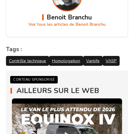
Benoit Branchu
Voir tous les articles de Benoit Branchu
Tags :
Contrôle technique
Homologation
Vanlife
VASP
CONTENU SPONSORISÉ
AILLEURS SUR LE WEB