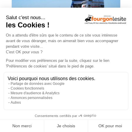
Campérêve Magellan 746 : la conquête
de l’espace
TROUVEZ
UN AMÉNAGEUR
PRÈS DE CHEZ VOUS !
260
professionnels de l'aménagement de vans
×
et de fourgons référencés partout en France !