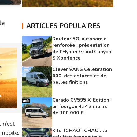
la
ARTICLES POPULAIRES
Routeur 5G, autonomie
renforcée : présentation
de l’Hymer Grand Canyon
S Xperience
Clever VANS Célébration
600, des astuces et de
belles finitions
Carado CV595 X-Edition :
un fourgon 4×4 à moins
de 100 000 €
 n’est
Kits TCHAO TCHAO : la
omobile.
solution économique