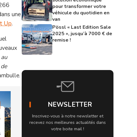
266
pour transformer votre
véhicule du quotidien en
dans une
van
t Up
.
Pössl « Last Edition Sale
2025 », jusqu’à 7000 € de
tuel
remise !
ouveaux
 au
 de
ambulle.
NEWSLETTER
Inscrivez-vous à notre newsletter et
recevez nos meilleures actualités dans
votre boite mail !