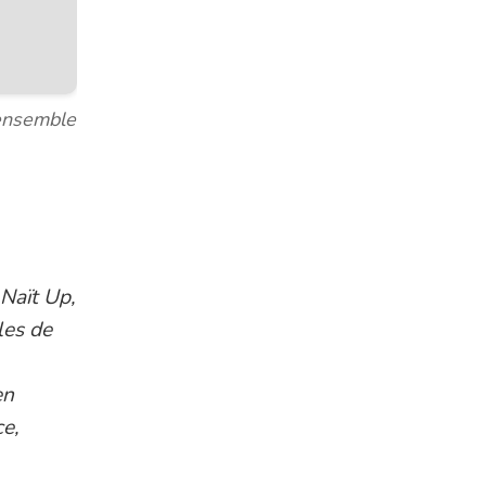
ensemble
 Naït Up,
les de
en
e,