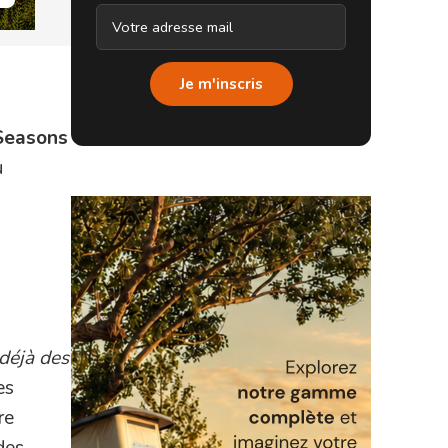
Je m'inscris
Seasons
u
déjà des
es
re
 des