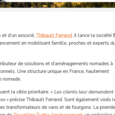
s et d’un associé,
Thibault Ferrand
, il lance la société
nancement en mobilisant famille, proches et experts d
tributeur de solutions et d’aménagements nomades à
ionnels. Une structure unique en France, hautement
le nomade.
nt la cible prioritaire. «
Les clients leur demandent 
res
» précise Thibault Ferrand. Sont également visés l
 les transformateurs de vans et de fourgons. La premiè
tion de
Travelling Turtle Aménagement
, un spécialise