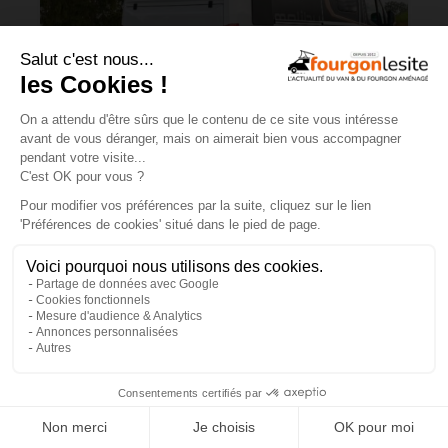
Malibu Genius : un fourgon Mercedes
qui ne ressemble à aucun autre
×