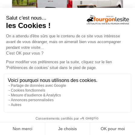
Malibu Genius : un fourgon Mercedes
qui ne ressemble à aucun autre
×