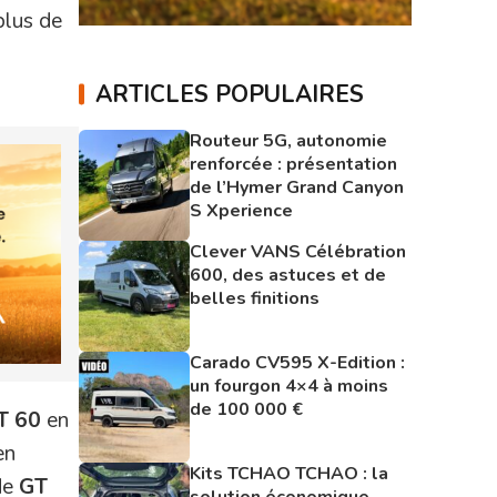
plus de
ARTICLES POPULAIRES
Routeur 5G, autonomie
renforcée : présentation
de l’Hymer Grand Canyon
S Xperience
Clever VANS Célébration
600, des astuces et de
belles finitions
Carado CV595 X-Edition :
un fourgon 4×4 à moins
de 100 000 €
T 60
en
en
Kits TCHAO TCHAO : la
de
GT
solution économique