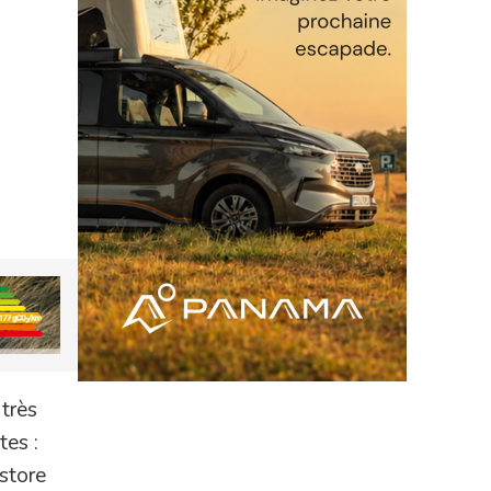
 très
tes :
 store