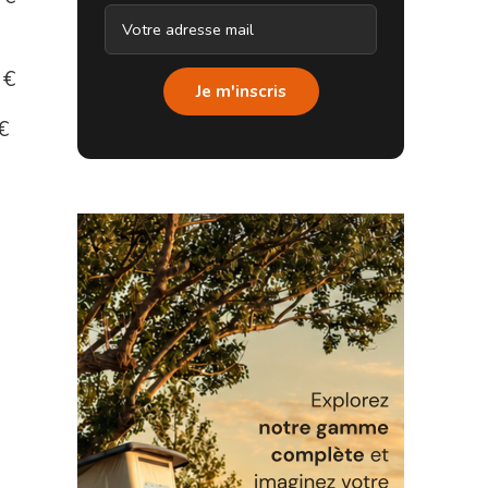
 €
Je m'inscris
€