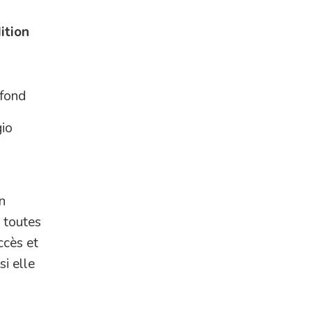
ition
fond
gio
n
t toutes
ccès et
i elle