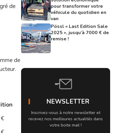
egré de
pour transformer votre
véhicule du quotidien en
van
Pössl « Last Edition Sale
2025 », jusqu’à 7000 € de
remise !
somme de
ucteur.
NEWSLETTER
ition
Inscrivez-vous à notre newsletter et
 €
recevez nos meilleures actualités dans
votre boite mail !
 €