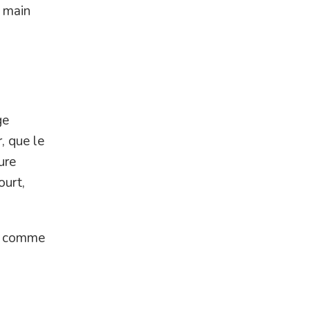
t main
ge
, que le
ure
ourt,
es comme