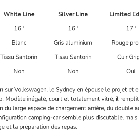
White Line
Silver Line
Limited Ed
16''
16''
17''
Blanc
Gris aluminium
Rouge pro
Tissu Santorin
Tissu Santorin
Cuir Gri
Non
Non
Oui
n
sur Volkswagen, le Sydney en épouse le projet et e
. Modèle inégalé, court et totalement vitré, il rempli
on du large espace de chargement arrière, du double a
nfiguration camping-car semble plus discutable, mais s
e et la préparation des repas.