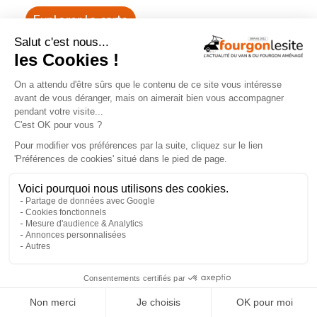
Explorer la carte
Recherche
Aménageurs
géolocalisée
vérifiés
Recherche
260
par services
aménageurs
×