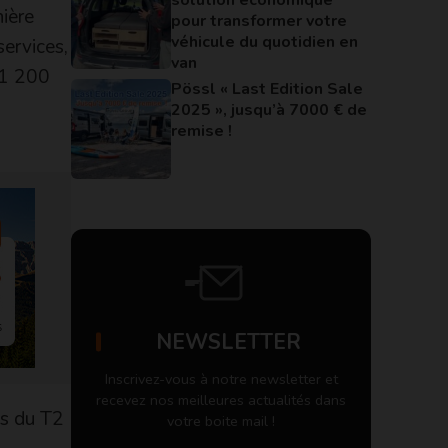
nière
pour transformer votre
véhicule du quotidien en
services,
van
 1 200
Pössl « Last Edition Sale
2025 », jusqu’à 7000 € de
remise !
NEWSLETTER
Inscrivez-vous à notre newsletter et
recevez nos meilleures actualités dans
ts du T2
votre boite mail !