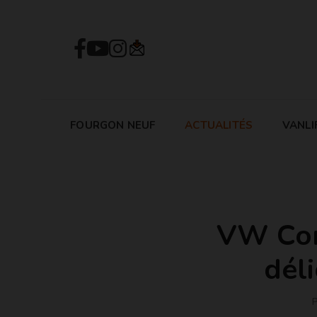
FOURGON NEUF
ACTUALITÉS
VANLI
VW Comb
dél
P