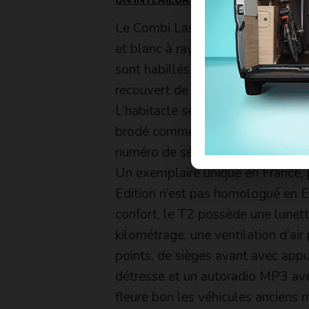
Le Combi Last Edition est un Comb
et blanc à rayures. Les panneaux 
sont habillés de vinyle bleu avec 
recouvert de tapis avec inserts g
L’habitacle se pare de rideaux en 
brodé comme dans les années 196
numéro de série de chacun des ex
Un exemplaire unique en France, 
Edition n’est pas homologué en E
confort, le T2 possède une lunette
kilométrage, une ventilation d’air 
points, de sièges avant avec appu
détresse et un autoradio MP3 ave
fleure bon les véhicules anciens 