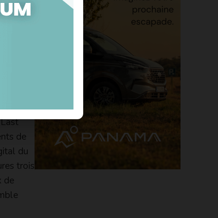
ore bleu
rgement
cours.
 Combi »
le
62/1200.
 Last
ents de
gital du
res trois
x de
emble