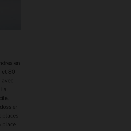
indres en
e et 80
m avec
 La
ile,
 dossier
x places
a place