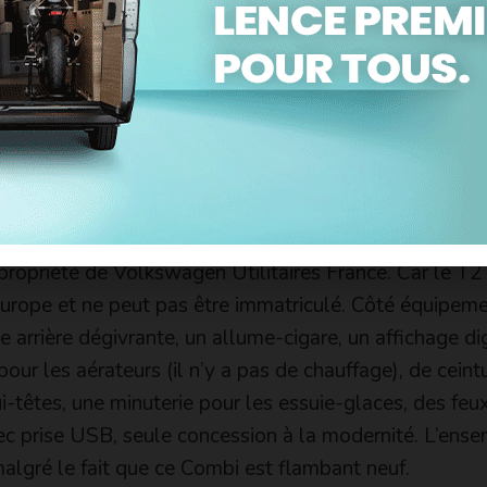
i 9 places. Les sièges sont recouverts de skaï bicol
intérieurs, panneaux de portes et de l’espace de cha
surpiqûres. Le plancher de l’habitacle et du coffre est
ris, la même matière que pour la housse de roue de se
tissu avec une lanière d’attache siglée avec le logo «
0 et 70. Une plaque en aluminium brossé indiquant 
emplaires orne le tableau de bord. Le nôtre est le 2
propriété de Volkswagen Utilitaires France. Car le T2
urope et ne peut pas être immatriculé. Côté équipem
 arrière dégivrante, un allume-cigare, un affichage di
pour les aérateurs (il n’y a pas de chauffage), de ceintu
i-têtes, une minuterie pour les essuie-glaces, des feu
c prise USB, seule concession à la modernité. L’ens
malgré le fait que ce Combi est flambant neuf.