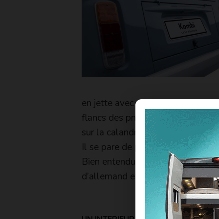
en jette avec sa peinture bicolore
flancs des pneus et enjoliveurs s
sur la calandre supérieure avant,
Il se pare de pneus à flancs blanc
Bien entendu, de gros logo «
56 
d’allemand et d’anglais, sont prés
UN INTERIEUR SURRANÉ