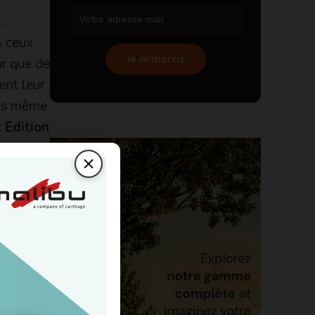
e…
A ceux
Je m'inscris
ur que de
ent leur
ans même
 Edition
e. Les
retrouve
notants.
parents.
n,