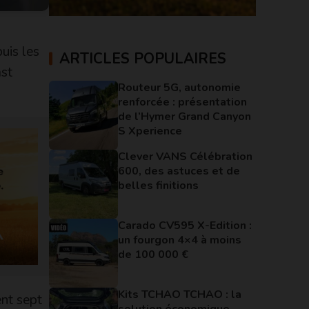
uis les
ARTICLES POPULAIRES
ast
Routeur 5G, autonomie
renforcée : présentation
de l’Hymer Grand Canyon
S Xperience
Clever VANS Célébration
600, des astuces et de
belles finitions
Carado CV595 X-Edition :
un fourgon 4×4 à moins
de 100 000 €
Kits TCHAO TCHAO : la
nt sept
solution économique