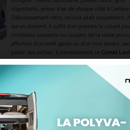
d’origine : même carrosserie, phares ronds, gros
clignotants, prises d’air de chaque côté à l’arrièr
Délicieusement rétro, ce look plait assurément. 
qui en doutent, il suffit d’en prendre le volant po
nombreux passants ou usagers de la route prouv
affection d’un petit geste ou d’un mot tendre, s
parler des selfies. Extérieurement, le
Combi Last
 : bleu et blanc. Une bande blanche entoure le véhicul
ont également de couleur blanche. La teinte bleue se 
 ainsi que sur les encadrements des phares et des clig
, de vitres teintées et les clignotants avant sont trans
Anos Kombi Last Edition
», doux mélange de brésilie
ents sur le véhicule.