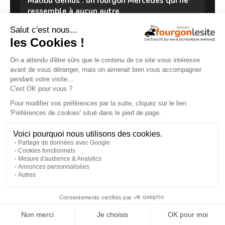
Malibu Genius : un fourgon Mercedes qui ne
ressemble à aucun autre
27/07/2026
×
Clever VANS Célébration 600, des astuces et
de belles finitions
18/07/2026