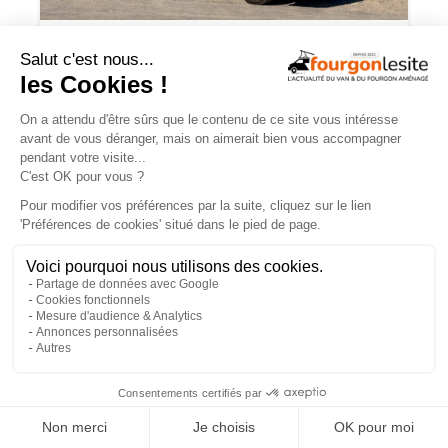
Antilope Van renforce encore
l’équipement et le CONFORT sur la
gamme Flex 5
×
JOA by Pilote soigne les apparences et