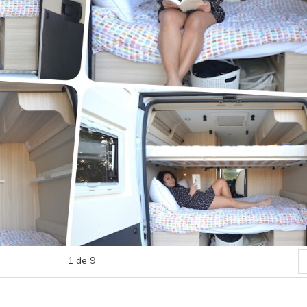
1
de
9