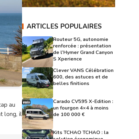
ARTICLES POPULAIRES
Routeur 5G, autonomie
renforcée : présentation
de l’Hymer Grand Canyon
S Xperience
Clever VANS Célébration
600, des astuces et de
belles finitions
Carado CV595 X-Edition :
cap au
un fourgon 4×4 à moins
 long, il
de 100 000 €
Kits TCHAO TCHAO : la
solution économique