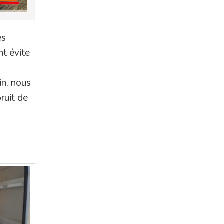
es
t évite
in, nous
ruit de