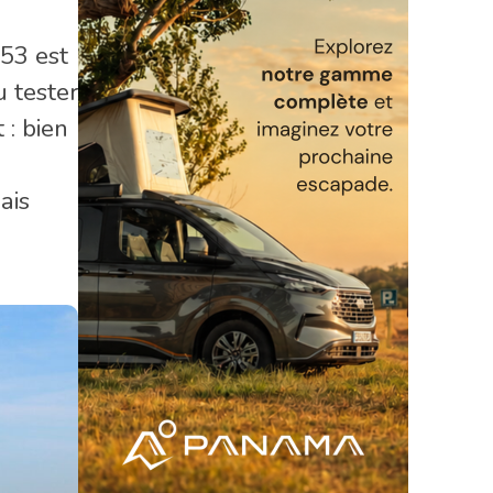
D53 est
 tester
 : bien
ais