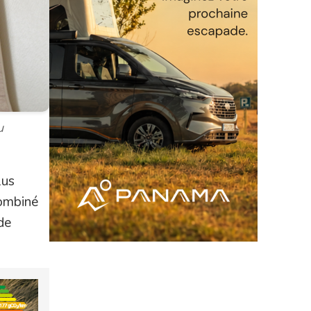
u
lus
combiné
de