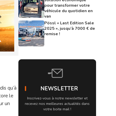
pour transformer votre
véhicule du quotidien en
van
Pössl « Last Edition Sale
2025 », jusqu’à 7000 € de
remise !
dis qu’à
NEWSLETTER
core le
Inscrivez-vous à notre newsletter et
ur un
recevez nos meilleures actualités dans
votre boite mail !