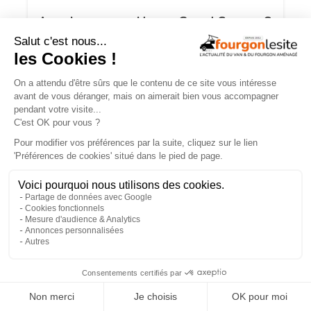
Avec le nouveau Hymer Grand Canyon S
Xperience : partez loin, restez proches
CONTENU SPONSORISÉ
×
À LIRE ABSOLUMENT