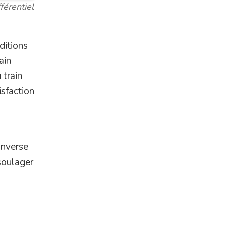
férentiel
ditions
ain
 train
isfaction
inverse
soulager