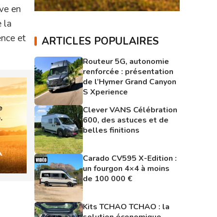
ive en
 la
ence et
ARTICLES POPULAIRES
Routeur 5G, autonomie
renforcée : présentation
de l’Hymer Grand Canyon
S Xperience
Clever VANS Célébration
600, des astuces et de
belles finitions
Carado CV595 X-Edition :
un fourgon 4×4 à moins
de 100 000 €
Kits TCHAO TCHAO : la
solution économique