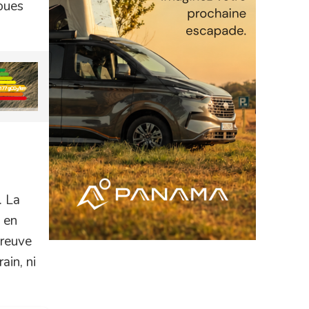
roues
. La
s en
preuve
ain, ni