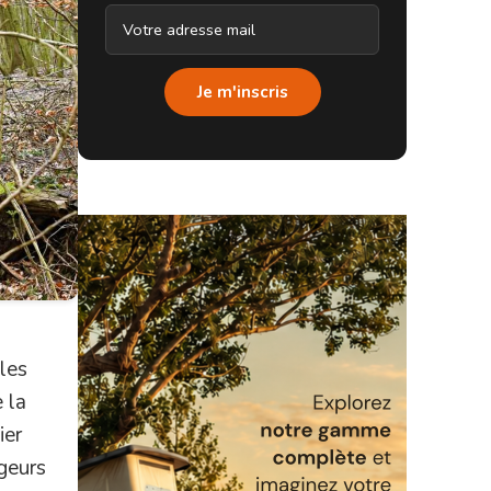
Je m'inscris
les
 la
ier
rgeurs