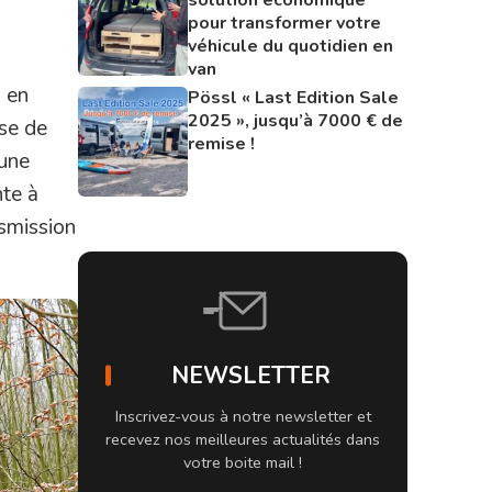
pour transformer votre
véhicule du quotidien en
van
l en
Pössl « Last Edition Sale
2025 », jusqu’à 7000 € de
ase de
remise !
 une
te à
smission
NEWSLETTER
Inscrivez-vous à notre newsletter et
recevez nos meilleures actualités dans
votre boite mail !