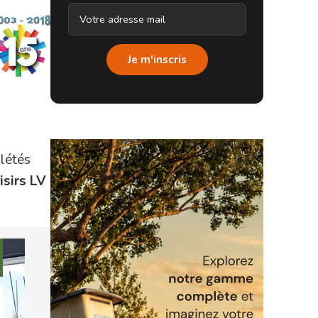
Je m'inscris
létés
isirs LV