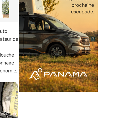
Auto
lateur de
 douche
onnaire
utonomie.