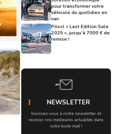
pour transformer votre
véhicule du quotidien en
van
Pössl « Last Edition Sale
2025 », jusqu’à 7000 € de
remise !
NEWSLETTER
Inscrivez-vous à notre newsletter et
recevez nos meilleures actualités dans
votre boite mail !