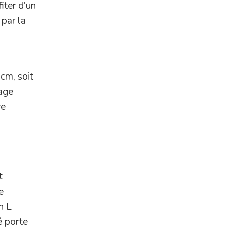
iter d’un
 par la
cm, soit
rage
re
t
e
n L
é porte