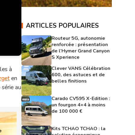
ARTICLES POPULAIRES
Routeur 5G, autonomie
renforcée : présentation
de l’Hymer Grand Canyon
S Xperience
Clever VANS Célébration
les à
600, des astuces et de
rget
en
belles finitions
 série au
Carado CV595 X-Edition :
un fourgon 4×4 à moins
de 100 000 €
Kits TCHAO TCHAO : la
solution économique