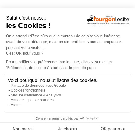
NOS VIDÉOS
×
Routeur 5G, autonomie renforcée :
présentation de l’Hymer Grand Canyon S
Xperience