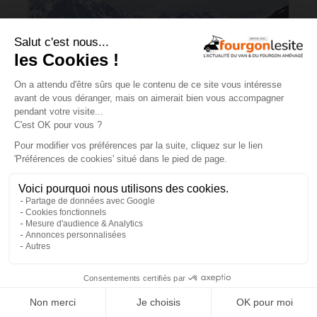
Charge utile en vans et fourgons
aménagés : ce qu’il faut savoir
×