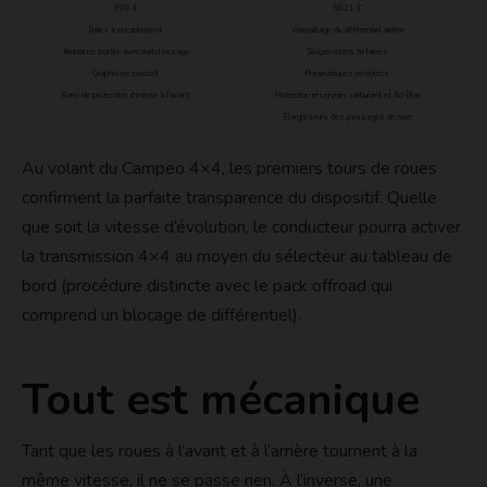
998 €
5021 €
Baies à encadrement
Verrouillage du différentiel arrière
Ambiance textile avec matelassage
Suspensions tri-lames
Graphisme exclusif
Pneumatiques renforcés
Barre de protection chromée à l'avant
Protection réservoirs carburant et Ad-Blue
Élargisseurs des passages de roue
Au volant du Campeo 4×4, les premiers tours de roues
confirment la parfaite transparence du dispositif. Quelle
que soit la vitesse d’évolution, le conducteur pourra activer
la transmission 4×4 au moyen du sélecteur au tableau de
bord (procédure distincte avec le pack offroad qui
comprend un blocage de différentiel).
Tout est mécanique
Tant que les roues à l’avant et à l’arrière tournent à la
même vitesse, il ne se passe rien. À l’inverse, une