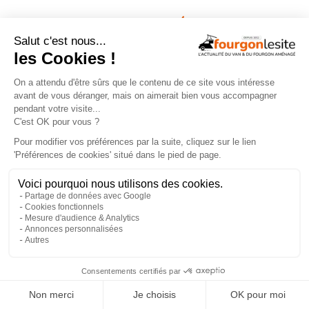
TROUVEZ
UN AMÉNAGEUR
PRÈS DE CHEZ VOUS !
260
professionnels de l'aménagement de vans
et de fourgons référencés partout en France !
Explorer la carte
Recherche
Aménageurs
géolocalisée
vérifiés
Recherche
260
par services
aménageurs
×