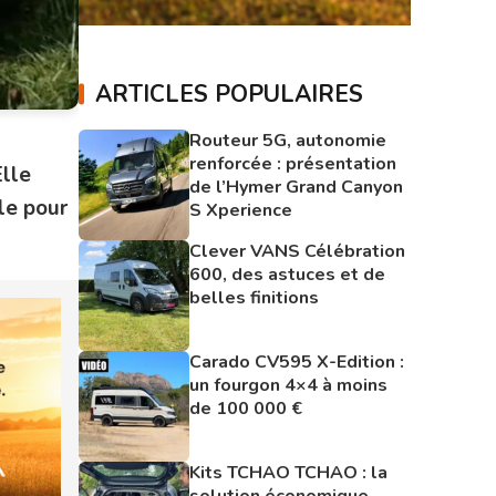
ARTICLES POPULAIRES
Routeur 5G, autonomie
renforcée : présentation
Elle
de l’Hymer Grand Canyon
le pour
S Xperience
Clever VANS Célébration
600, des astuces et de
belles finitions
Carado CV595 X-Edition :
un fourgon 4×4 à moins
de 100 000 €
Kits TCHAO TCHAO : la
solution économique