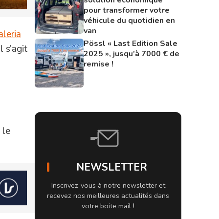
pour transformer votre
véhicule du quotidien en
van
aleria
Pössl « Last Edition Sale
l s’agit
2025 », jusqu’à 7000 € de
remise !
 le
NEWSLETTER
Inscrivez-vous à notre newsletter et
recevez nos meilleures actualités dans
votre boite mail !