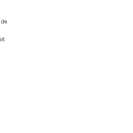
 de
it