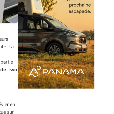
eurs
ute. La
epartie
ide Two
vier en
tué sur