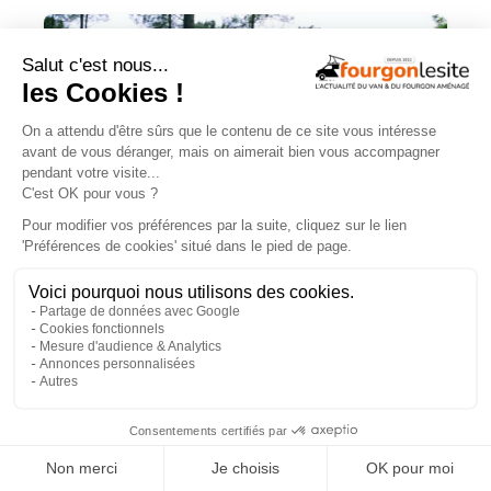
Mercedes Sprinter : le 4×4 est-il
vraiment indispensable ?
×
ESSAIS