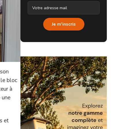
Je m'inscris
 son
 le bloc
teur à
e une
s et