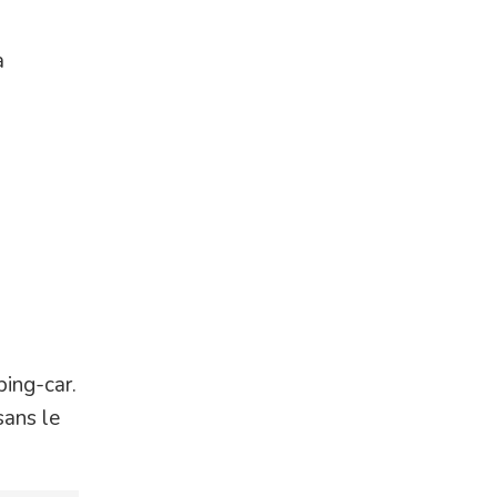
a
ping-car.
sans le