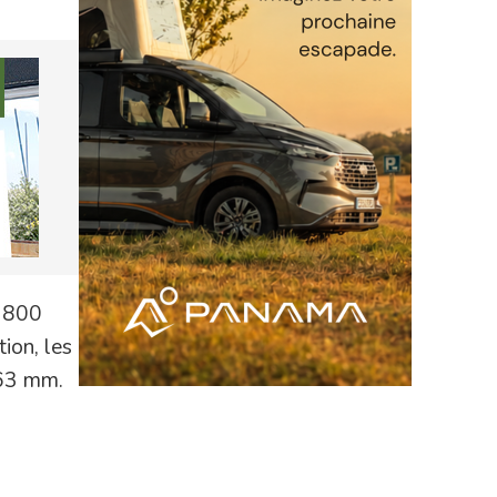
 1800
ion, les
963 mm.