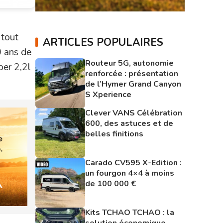
 tout
ARTICLES POPULAIRES
0 ans de
Routeur 5G, autonomie
per 2,2l
renforcée : présentation
de l’Hymer Grand Canyon
S Xperience
Clever VANS Célébration
600, des astuces et de
belles finitions
Carado CV595 X-Edition :
un fourgon 4×4 à moins
de 100 000 €
Kits TCHAO TCHAO : la
solution économique