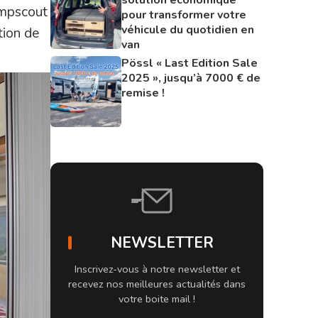
ampscout
pour transformer votre
véhicule du quotidien en
tion de
van
Pössl « Last Edition Sale
2025 », jusqu’à 7000 € de
remise !
NEWSLETTER
Inscrivez-vous à notre newsletter et
recevez nos meilleures actualités dans
votre boite mail !