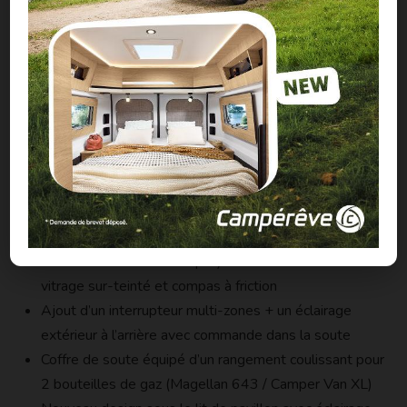
vans. Sur les salles d’eau à paroi pivotante (« Duo’Space »),
il munit le receveur de douche de deux bondes pour
faciliter l’évacuation de l’eau. La porte coulissante est
désormais de couleur noir. Les salles d’eau de type
Modul’Space ont quant à elles droit à une nouvelle colonne
de douche.
Parmi les autres améliorations :
Intégration de deux rangements dans l’habillage
« thermos » des portes arrière
Nouvelles baies à cadre polyuréthane noire avec
vitrage sur-teinté et compas à friction
Ajout d’un interrupteur multi-zones + un éclairage
extérieur à l’arrière avec commande dans la soute
Coffre de soute équipé d’un rangement coulissant pour
2 bouteilles de gaz (Magellan 643 / Camper Van XL)